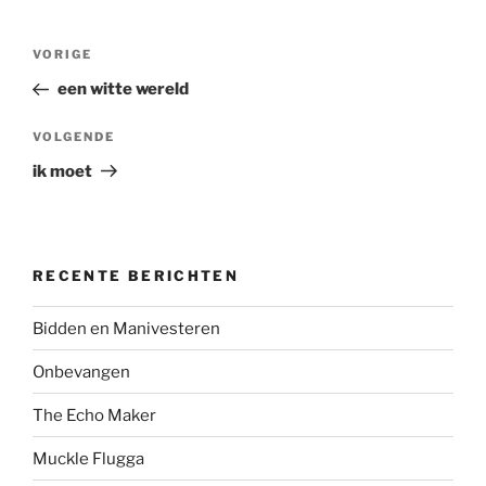
Bericht
Vorig
VORIGE
navigatie
bericht
een witte wereld
Volgend
VOLGENDE
bericht
ik moet
RECENTE BERICHTEN
Bidden en Manivesteren
Onbevangen
The Echo Maker
Muckle Flugga