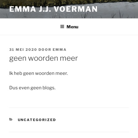
Ga
EMMA J.J. VOERMAN
naar
de
inhoud
Menu
GEPLAATST
31 MEI 2020
DOOR
EMMA
OP
geen woorden meer
Ik heb geen woorden meer.
Dus even geen blogs.
CATEGORIEËN
UNCATEGORIZED