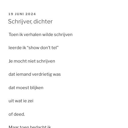
GEPLAATST
19 JUNI 2024
OP
Schrijver, dichter
Toen ik verhalen wilde schrijven
leerde ik “show don’t tel”
Je mocht niet schrijven
dat iemand verdrietig was
dat moest blijken
uit wat ie zei
of deed.
Maar toen bedacht ik