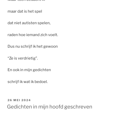
maar dat is het spel
dat niet autisten spelen,
raden hoe iemand zich voelt.
Dus nu schrijf ik het gewoon
“Ze is verdrietig”.
En ook in mijn gedichten
schrijf ik wat ik bedoel.
GEPLAATST
26 MEI 2024
OP
Gedichten in mijn hoofd geschreven