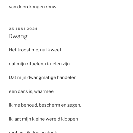
van doordrongen rouw.
GEPLAATST
25 JUNI 2024
OP
Dwang
Het troost me, nu ik weet
dat mijn rituelen, rituelen zijn.
Dat mijn dwangmatige handelen
een dans is, waarmee
ik me behoud, bescherm en zegen.
Ik laat mijn kleine wereld kloppen
met wat ik doe en denk.