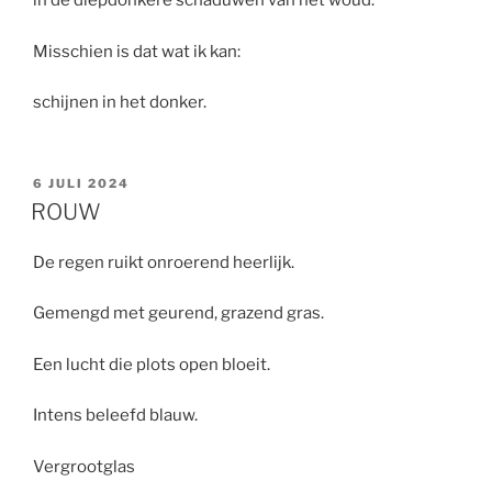
in de diepdonkere schaduwen van het woud.
Misschien is dat wat ik kan:
schijnen in het donker.
GEPLAATST
6 JULI 2024
OP
ROUW
De regen ruikt onroerend heerlijk.
Gemengd met geurend, grazend gras.
Een lucht die plots open bloeit.
Intens beleefd blauw.
Vergrootglas