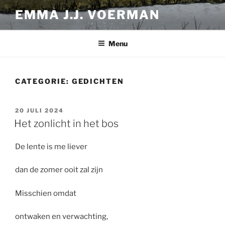
Ga
EMMA J.J. VOERMAN
naar
de
inhoud
Menu
CATEGORIE:
GEDICHTEN
GEPLAATST
20 JULI 2024
OP
Het zonlicht in het bos
De lente is me liever
dan de zomer ooit zal zijn
Misschien omdat
ontwaken en verwachting,