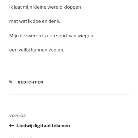
Ik laat mijn kleine wereld kloppen
met wat ik doe en denk.
Mijn bezweren is een soort van wiegen,
een veilig kunnen voelen.
CATEGORIEËN
GEDICHTEN
Bericht
Vorig
VORIGE
navigatie
bericht
Liedwij digitaal tekenen