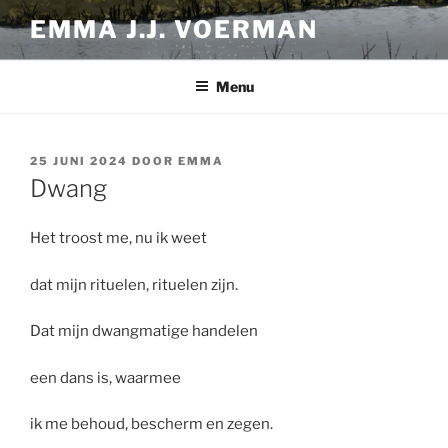
Ga
EMMA J.J. VOERMAN
naar
de
inhoud
Menu
GEPLAATST
25 JUNI 2024
DOOR
EMMA
OP
Dwang
Het troost me, nu ik weet
dat mijn rituelen, rituelen zijn.
Dat mijn dwangmatige handelen
een dans is, waarmee
ik me behoud, bescherm en zegen.