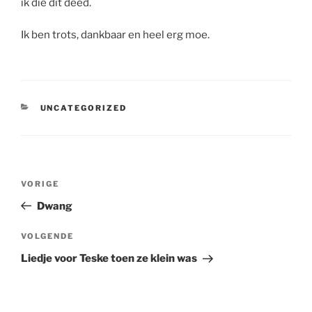
ik die dit deed.
Ik ben trots, dankbaar en heel erg moe.
CATEGORIEËN
UNCATEGORIZED
Bericht
Vorig
VORIGE
navigatie
bericht
Dwang
Volgend
VOLGENDE
bericht
Liedje voor Teske toen ze klein was