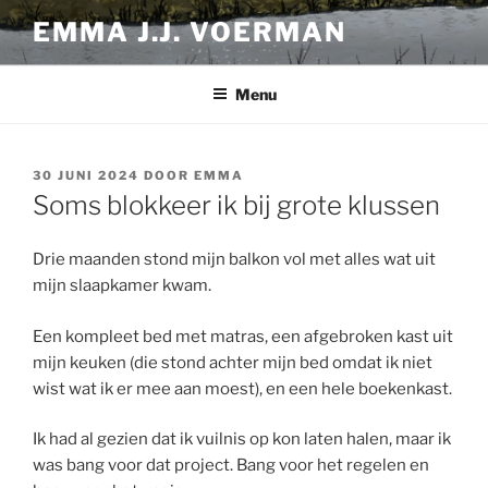
Ga
EMMA J.J. VOERMAN
naar
de
inhoud
Menu
GEPLAATST
30 JUNI 2024
DOOR
EMMA
OP
Soms blokkeer ik bij grote klussen
Drie maanden stond mijn balkon vol met alles wat uit
mijn slaapkamer kwam.
Een kompleet bed met matras, een afgebroken kast uit
mijn keuken (die stond achter mijn bed omdat ik niet
wist wat ik er mee aan moest), en een hele boekenkast.
Ik had al gezien dat ik vuilnis op kon laten halen, maar ik
was bang voor dat project. Bang voor het regelen en