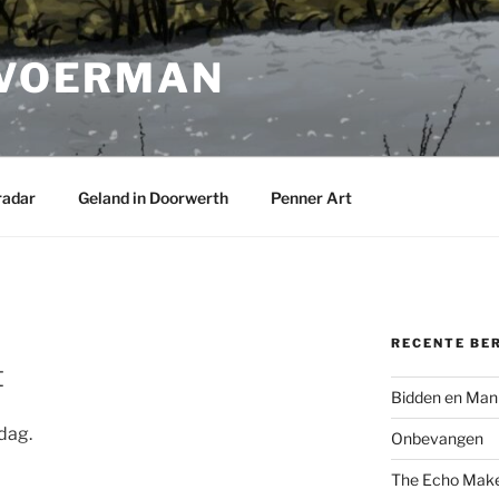
 VOERMAN
radar
Geland in Doorwerth
Penner Art
RECENTE BE
A
t
Bidden en Man
 dag.
Onbevangen
The Echo Mak