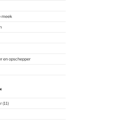
e meek
n
ver en opschepper
N
r
(11)