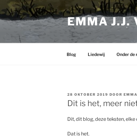
Ga
naar
EMMA J.J.
de
inhoud
Blog
Liedewij
Onder de 
GEPLAATST
28 OKTOBER 2019
DOOR
EMM
OP
Dit is het, meer nie
Dit, dit blog, deze teksten, elke
Dat is het.