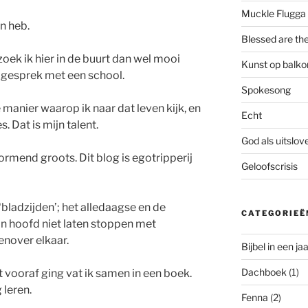
Muckle Flugga
en heb.
Blessed are th
oek ik hier in de buurt dan wel mooi
Kunst op balko
 in gesprek met een school.
Spokesong
e manier waarop ik naar dat leven kijk, en
Echt
. Dat is mijn talent.
God als uitslo
rmend groots. Dit blog is egotripperij
Geloofscrisis
bladzijden’; het alledaagse en de
CATEGORIEË
jn hoofd niet laten stoppen met
enover elkaar.
Bijbel in een jaa
Dachboek
(1)
 vooraf ging vat ik samen in een boek.
 leren.
Fenna
(2)