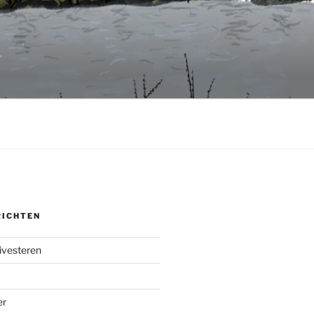
RICHTEN
ivesteren
er