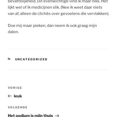
bevattelijkheid. Dit evenwichtige vind ik maar niks. Het
lijkt wel of ik medicijnen slik. (Nee ik weet daar niets
van af, alleen de clichés over gevoelens die vervlakken).
Doe mij maar pieken, dan neem ik ook graag mijn
dalen.
CATEGORIEËN
UNCATEGORIZED
Bericht
Vorig
VORIGE
navigatie
bericht
leuk
Volgend
VOLGENDE
bericht
Het podium is mijn thuis