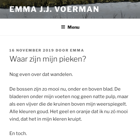
Ga
EMMA J.J. VOERMAN
naar
de
inhoud
Menu
GEPLAATST
16 NOVEMBER 2019
DOOR
EMMA
OP
Waar zijn mijn pieken?
Nog even over dat wandelen.
De bossen zijn zo mooi nu, onder en boven blad. De
bladeren onder mijn voeten nog geen natte pulp, maar
als een vijver die de kruinen boven mijn weerspiegelt.
Alle kleuren goud. Het geel en oranje dat ik nu zó mooi
vind, dat het in mijn kleren kruipt.
En toch.