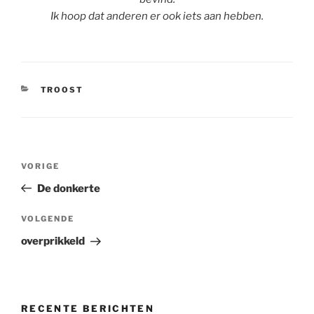
Ik hoop dat anderen er ook iets aan hebben.
CATEGORIEËN
TROOST
Bericht
Vorig
VORIGE
navigatie
bericht
De donkerte
Volgend
VOLGENDE
bericht
overprikkeld
RECENTE BERICHTEN