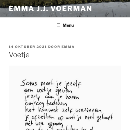
Ga
EMMA J.J. VOERMAN
naar
de
inhoud
Menu
GEPLAATST
14 OKTOBER 2021
DOOR
EMMA
OP
Voetje