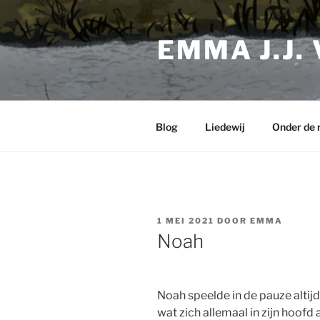
Ga
naar
EMMA J.J.
de
inhoud
Blog
Liedewij
Onder de 
GEPLAATST
1 MEI 2021
DOOR
EMMA
OP
Noah
Noah speelde in de pauze altijd 
wat zich allemaal in zijn hoofd