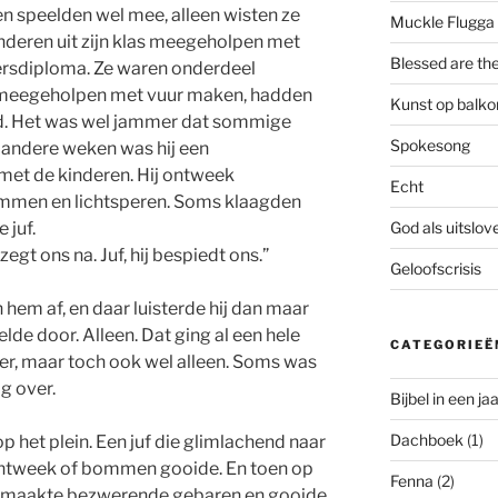
n speelden wel mee, alleen wisten ze
Muckle Flugga
kinderen uit zijn klas meegeholpen met
Blessed are th
ersdiploma. Ze waren onderdeel
 meegeholpen met vuur maken, hadden
Kunst op balko
d. Het was wel jammer dat sommige
Spokesong
n andere weken was hij een
met de kinderen. Hij ontweek
Echt
ommen en lichtsperen. Soms klaagden
God als uitslo
 juf.
j zegt ons na. Juf, hij bespiedt ons.”
Geloofscrisis
 hem af, en daar luisterde hij dan maar
eelde door. Alleen. Dat ging al een hele
CATEGORIEË
ker, maar toch ook wel alleen. Soms was
ig over.
Bijbel in een jaa
Dachboek
(1)
p het plein. Een juf die glimlachend naar
s ontweek of bommen gooide. En toen op
Fenna
(2)
uf maakte bezwerende gebaren en gooide