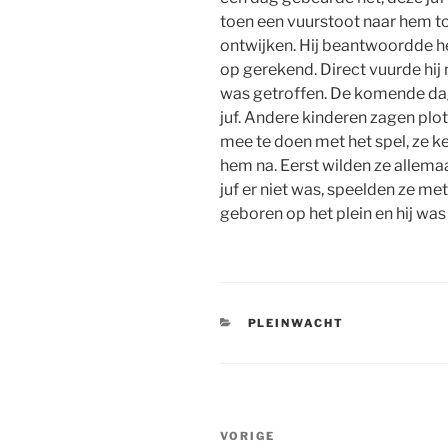
toen een vuurstoot naar hem toe
ontwijken. Hij beantwoordde he
op gerekend. Direct vuurde hij 
was getroffen. De komende dage
juf. Andere kinderen zagen plot
mee te doen met het spel, ze 
hem na. Eerst wilden ze allema
juf er niet was, speelden ze me
geboren op het plein en hij was
CATEGORIEËN
PLEINWACHT
Bericht
Vorig
VORIGE