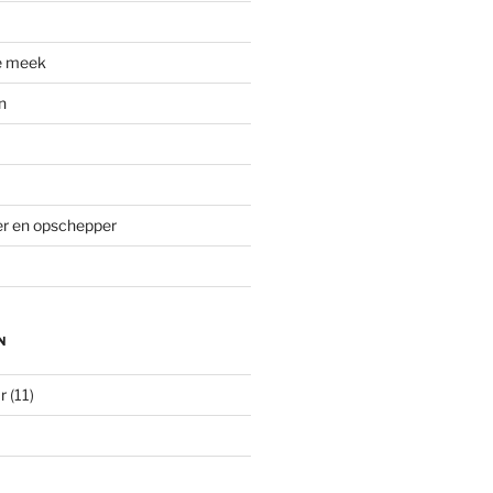
e meek
n
ver en opschepper
N
r
(11)