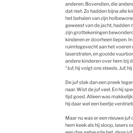
anderen. Bovendien, die andere
dat niet. Zo hadden bijna alle 
het behalen van zijn holbewon
geweest van de jacht, hadden
zijn grottekeningen bewonder
kinderen er doorheen liepen. I
ruimtegevecht aan het voeren 
laserstralen, en gooide vuurb
andere kinderen over hem bij de
“Juf, hij volgt ons steeds. Juf, hi
De juf stak dan een preek tegen
naar. Wist de juf veel. En hij sp
tijd goed. Alleen was makkelij
hij daar wel een beetje verdriet
Maar nu was er een nieuwe juf o
hem keek als hij sloop, laser
een dag gebeurde het, deze j