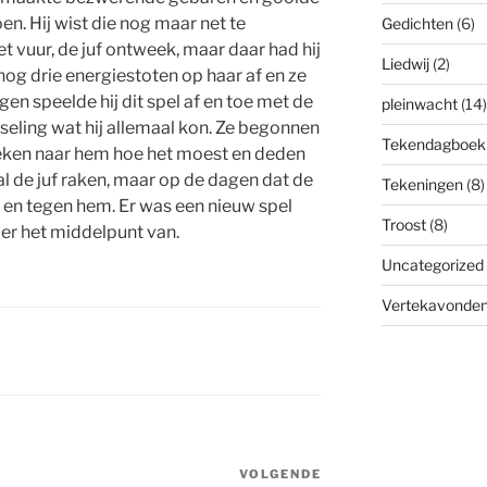
n. Hij wist die nog maar net te
Gedichten
(6)
t vuur, de juf ontweek, maar daar had hij
Liedwij
(2)
nog drie energiestoten op haar af en ze
n speelde hij dit spel af en toe met de
pleinwacht
(14)
seling wat hij allemaal kon. Ze begonnen
Tekendagboek
keken naar hem hoe het moest en deden
al de juf raken, maar op de dagen dat de
Tekeningen
(8)
t en tegen hem. Er was een nieuw spel
Troost
(8)
 er het middelpunt van.
Uncategorized
Vertekavonde
VOLGENDE
Volgend