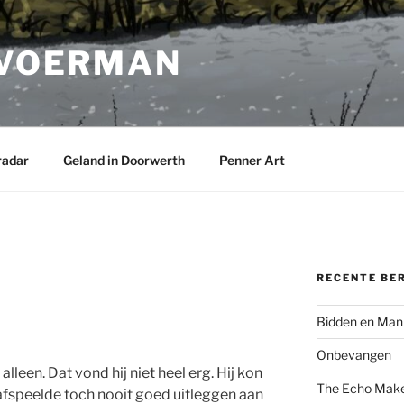
 VOERMAN
radar
Geland in Doorwerth
Penner Art
RECENTE BE
Bidden en Man
Onbevangen
alleen. Dat vond hij niet heel erg. Hij kon
The Echo Mak
 afspeelde toch nooit goed uitleggen aan