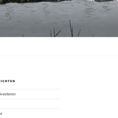
RICHTEN
ivesteren
er