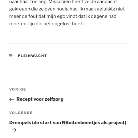
naar haar toe liep. Misschien heeft ze de aandacht
gekregen die ze even nodig had. Ik maak gelukkig niet
meer de fout dat mijn ego vindt dat ik degene had
moeten zijn die het opgelost heeft.
CATEGORIEËN
PLEINWACHT
Bericht
Vorig
VORIGE
navigatie
bericht
Recept voor zelfzorg
Volgend
VOLGENDE
bericht
Drempels (de start van NBuitenbeentjes als project)