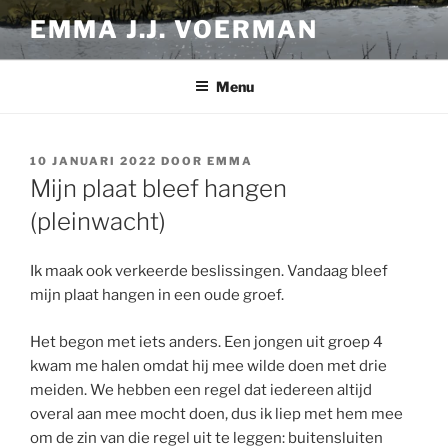
Ga
EMMA J.J. VOERMAN
naar
de
inhoud
Menu
GEPLAATST
10 JANUARI 2022
DOOR
EMMA
OP
Mijn plaat bleef hangen
(pleinwacht)
Ik maak ook verkeerde beslissingen. Vandaag bleef
mijn plaat hangen in een oude groef.
Het begon met iets anders. Een jongen uit groep 4
kwam me halen omdat hij mee wilde doen met drie
meiden. We hebben een regel dat iedereen altijd
overal aan mee mocht doen, dus ik liep met hem mee
om de zin van die regel uit te leggen: buitensluiten