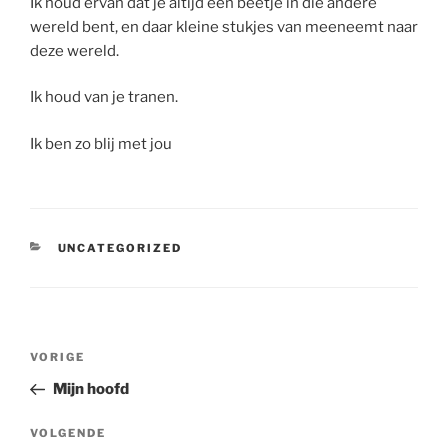
Ik houd ervan dat je altijd een beetje in die andere
wereld bent, en daar kleine stukjes van meeneemt naar
deze wereld.
Ik houd van je tranen.
Ik ben zo blij met jou
CATEGORIEËN
UNCATEGORIZED
Bericht
Vorig
VORIGE
navigatie
bericht
Mijn hoofd
Volgend
VOLGENDE