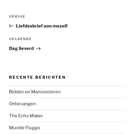
Bericht
Vorig
VORIGE
navigatie
bericht
Liefdesbrief aan mezelf
Volgend
VOLGENDE
bericht
Dag lieverd
RECENTE BERICHTEN
Bidden en Manivesteren
Onbevangen
The Echo Maker
Muckle Flugga