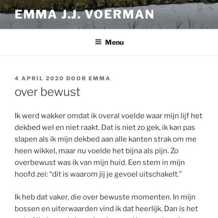
Ga
EMMA J.J. VOERMAN
naar
de
inhoud
Menu
GEPLAATST
4 APRIL 2020
DOOR
EMMA
OP
over bewust
Ik werd wakker omdat ik overal voelde waar mijn lijf het
dekbed wel en niet raakt. Dat is niet zo gek, ik kan pas
slapen als ik mijn dekbed aan alle kanten strak om me
heen wikkel, maar nu voelde het bijna als pijn. Zo
overbewust was ik van mijn huid. Een stem in mijn
hoofd zei: “dit is waarom jij je gevoel uitschakelt.”
Ik heb dat vaker, die over bewuste momenten. In mijn
bossen en uiterwaarden vind ik dat heerlijk. Dan is het