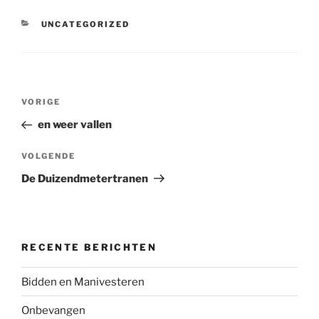
CATEGORIEËN
UNCATEGORIZED
Bericht
Vorig
VORIGE
navigatie
bericht
en weer vallen
Volgend
VOLGENDE
bericht
De Duizendmetertranen
RECENTE BERICHTEN
Bidden en Manivesteren
Onbevangen