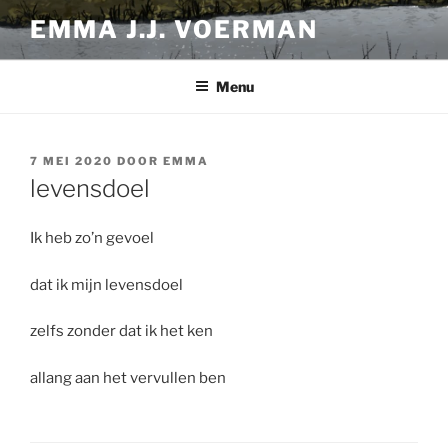
Ga
EMMA J.J. VOERMAN
naar
de
inhoud
Menu
GEPLAATST
7 MEI 2020
DOOR
EMMA
OP
levensdoel
Ik heb zo’n gevoel
dat ik mijn levensdoel
zelfs zonder dat ik het ken
allang aan het vervullen ben