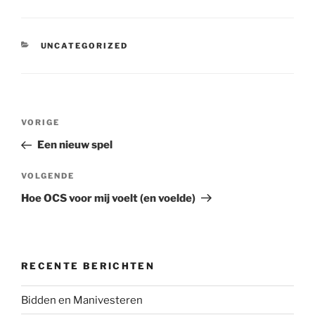
CATEGORIEËN
UNCATEGORIZED
Bericht
Vorig
VORIGE
navigatie
bericht
Een nieuw spel
Volgend
VOLGENDE
bericht
Hoe OCS voor mij voelt (en voelde)
RECENTE BERICHTEN
Bidden en Manivesteren