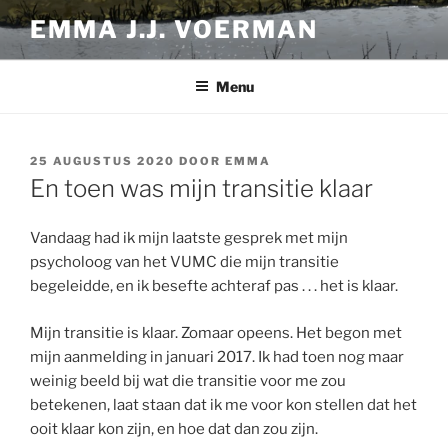
Ga
EMMA J.J. VOERMAN
naar
de
inhoud
Menu
GEPLAATST
25 AUGUSTUS 2020
DOOR
EMMA
OP
En toen was mijn transitie klaar
Vandaag had ik mijn laatste gesprek met mijn
psycholoog van het VUMC die mijn transitie
begeleidde, en ik besefte achteraf pas . . . het is klaar.
Mijn transitie is klaar. Zomaar opeens. Het begon met
mijn aanmelding in januari 2017. Ik had toen nog maar
weinig beeld bij wat die transitie voor me zou
betekenen, laat staan dat ik me voor kon stellen dat het
ooit klaar kon zijn, en hoe dat dan zou zijn.