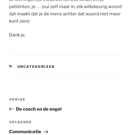
patiënten, je . . . (vul zelf maar in, elk willekeurig woord
dat maakt dat je de mens achter dat woord niet meer
kunt zien)
Dank je.
CATEGORIEËN
UNCATEGORIZED
Bericht
Vorig
VORIGE
navigatie
bericht
De coach en de engel
Volgend
VOLGENDE
bericht
Communicatie