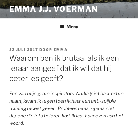
Ga
EMMA J.J. VOERMAN
naar
de
inhoud
Menu
GEPLAATST
23 JULI 2017
DOOR
EMMA
OP
Waarom ben ik brutaal als ik een
leraar aangeef dat ik wil dat hij
beter les geeft?
Eén van mijn grote inspirators. Natka (niet haar echte
naam) kwam ik tegen toen ik haar een anti-spijble
training moest geven. Probleem was, zíj was niet
degene die iets te leren had. Ik laat haar even aan het
woord.