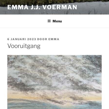
Ga
EMMA J.J. VOERMAN
naar
de
inhoud
Menu
GEPLAATST
6 JANUARI 2023
DOOR
EMMA
OP
Vooruitgang