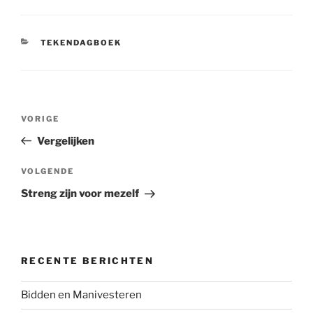
CATEGORIEËN
TEKENDAGBOEK
Bericht
Vorig
VORIGE
navigatie
bericht
Vergelijken
Volgend
VOLGENDE
bericht
Streng zijn voor mezelf
RECENTE BERICHTEN
Bidden en Manivesteren