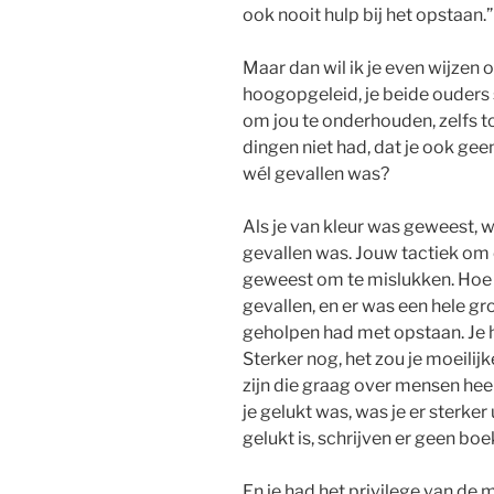
ook nooit hulp bij het opstaan.”
Maar dan wil ik je even wijzen op
hoogopgeleid, je beide ouders
om jou te onderhouden, zelfs tot 
dingen niet had, dat je ook gee
wél gevallen was?
Als je van kleur was geweest, 
gevallen was. Jouw tactiek om
geweest om te mislukken. Hoe 
gevallen, en er was een hele g
geholpen had met opstaan. Je 
Sterker nog, het zou je moeilij
zijn die graag over mensen heen
je gelukt was, was je er sterk
gelukt is, schrijven er geen boe
En je had het privilege van de ma