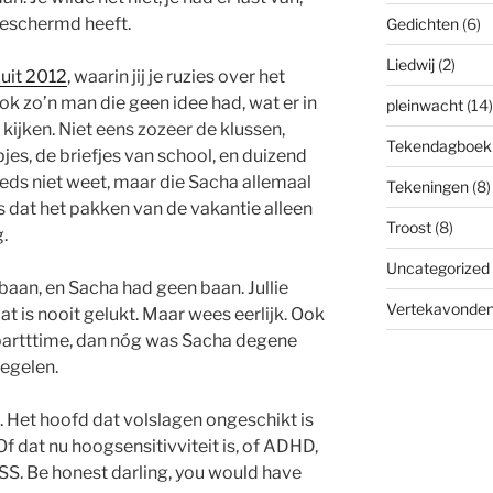
beschermd heeft.
Gedichten
(6)
Liedwij
(2)
 uit 2012
, waarin jij je ruzies over het
ook zo’n man die geen idee had, wat er in
pleinwacht
(14)
ijken. Niet eens zozeer de klussen,
Tekendagboek
bjes, de briefjes van school, en duizend
eeds niet weet, maar die Sacha allemaal
Tekeningen
(8)
s dat het pakken van de vakantie alleen
Troost
(8)
.
Uncategorized
e baan, en Sacha had geen baan. Jullie
Vertekavonde
t is nooit gelukt. Maar wees eerlijk. Ook
 partttime, dan nóg was Sacha degene
egelen.
 Het hoofd dat volslagen ongeschikt is
f dat nu hoogsensitivviteit is, of ADHD,
S. Be honest darling, you would have