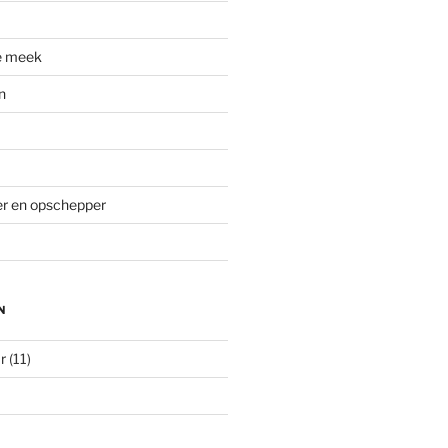
e meek
n
ver en opschepper
N
r
(11)