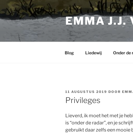
Ga
naar
EMMA J.J.
de
inhoud
Blog
Liedewij
Onder de 
GEPLAATST
11 AUGUSTUS 2019
DOOR
EMM
OP
Privileges
Lieverd, ik moet het met je hebb
is “onder de radar”, en je schri
gebruikt daar zelfs een mooie bee