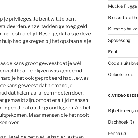
Muckle Flugga
Blessed are th
 je privileges. Je bent wit. Je bent
 studeerden, en ze hadden genoeg geld
Kunst op balko
na je studietijd. Besef je, dat als je deze
Spokesong
n hulp had gekregen bij het opstaan als je
Echt
God als uitslo
was de kans groot geweest dat je wél
 onzichtbaar te blijven was gedoemd
Geloofscrisis
hard je het ook geprobeerd had. Je was
rote kans geweest dat niemand je
had dat helemaal alleen moeten doen.
CATEGORIEË
ker gemaakt zijn, omdat er altijd mensen
 lopen die al op de grond liggen. Als het
Bijbel in een jaa
er uitgekomen. Maar mensen die het nooit
Dachboek
(1)
ken over.
Fenna
(2)
n. Je wilde het niet, je had er last van,