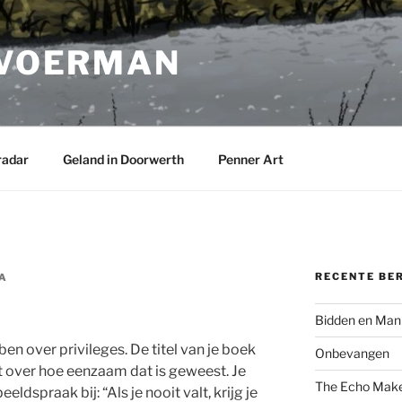
 VOERMAN
radar
Geland in Doorwerth
Penner Art
RECENTE BE
A
Bidden en Man
en over privileges. De titel van je boek
Onbevangen
jft over hoe eenzaam dat is geweest. Je
The Echo Mak
ldspraak bij: “Als je nooit valt, krijg je