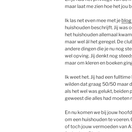
maar laat me zien hoe het jou 
Ik las net even mee met je
blog
huishouden beschrijft. Jij was 
het huishouden allemaal kwam k
maar wel ál het geregel. De clu
andere dingen die je nu nog st
wel opving. Jij denkt nog steed
maar om kleren en boeken ging
Ik weet het. Jij had een fulltim
wilden dat graag 50/50 maar da
als het wel was gelukt, beiden
geweest die alles had moeten r
En nu komen we bij jouw hoofd.
om een huishouden te voeren. O
of toch jouw vermoeden van AS