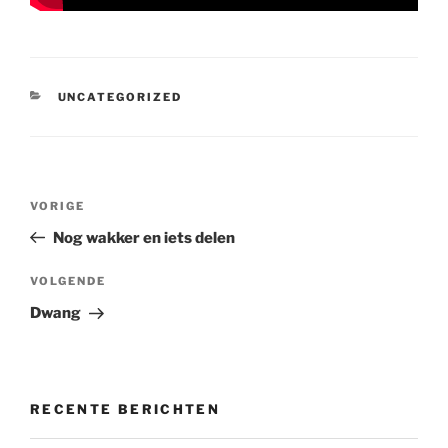
CATEGORIEËN
UNCATEGORIZED
Bericht
Vorig
VORIGE
navigatie
bericht
Nog wakker en iets delen
Volgend
VOLGENDE
bericht
Dwang
RECENTE BERICHTEN