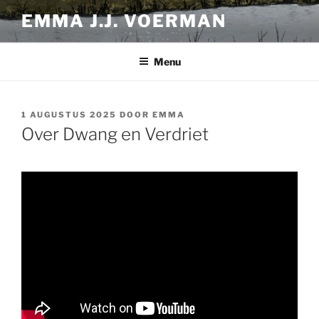
Ga
EMMA J.J. VOERMAN
naar
de
inhoud
Menu
GEPLAATST
1 AUGUSTUS 2025
DOOR
EMMA
OP
Over Dwang en Verdriet