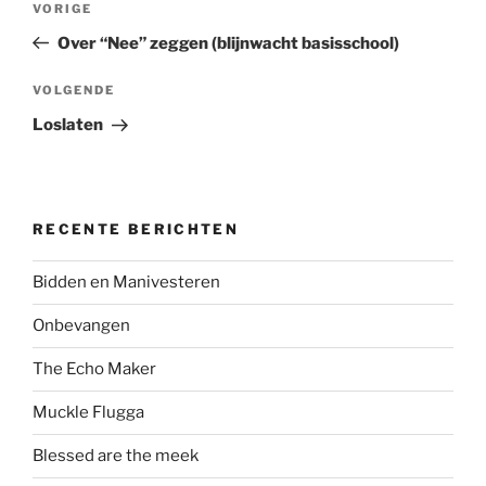
Vorig
VORIGE
navigatie
bericht
Over “Nee” zeggen (blijnwacht basisschool)
Volgend
VOLGENDE
bericht
Loslaten
RECENTE BERICHTEN
Bidden en Manivesteren
Onbevangen
The Echo Maker
Muckle Flugga
Blessed are the meek