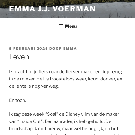
Ga
EMMA J.J. VOERMAN
naar
de
inhoud
Menu
GEPLAATST
8 FEBRUARI 2025
DOOR
EMMA
OP
Leven
Ik bracht mijn fiets naar de fietsenmaker en liep terug
in de miezer. Het is troosteloos weer, koud, donker, en
de lente is nog ver weg.
En toch.
Ik zag deze week “Soal” de Disney vilm van de maker
van “Inside Out”. Een aanrader, ik heb gehuild. De
boodschap ik niet nieuw, maar wel belangrijk, en het