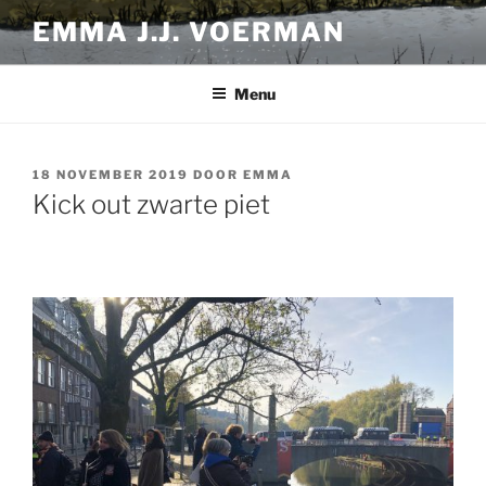
Ga
EMMA J.J. VOERMAN
naar
de
inhoud
Menu
GEPLAATST
18 NOVEMBER 2019
DOOR
EMMA
OP
Kick out zwarte piet