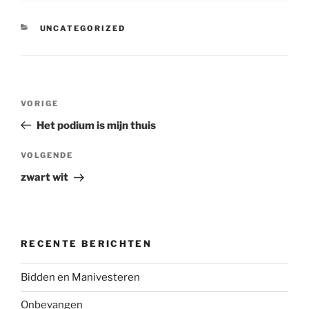
CATEGORIEËN
UNCATEGORIZED
Bericht
Vorig
VORIGE
navigatie
bericht
Het podium is mijn thuis
Volgend
VOLGENDE
bericht
zwart wit
RECENTE BERICHTEN
Bidden en Manivesteren
Onbevangen