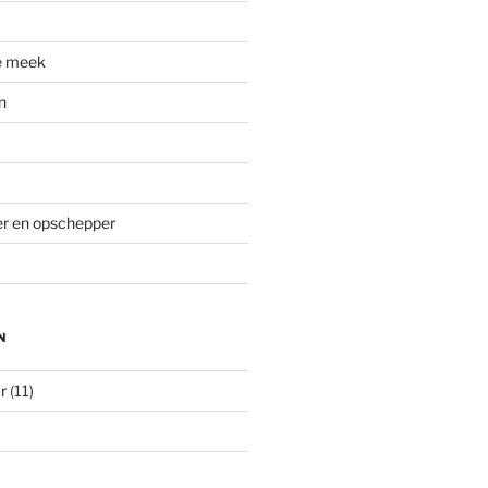
e meek
n
ver en opschepper
N
r
(11)