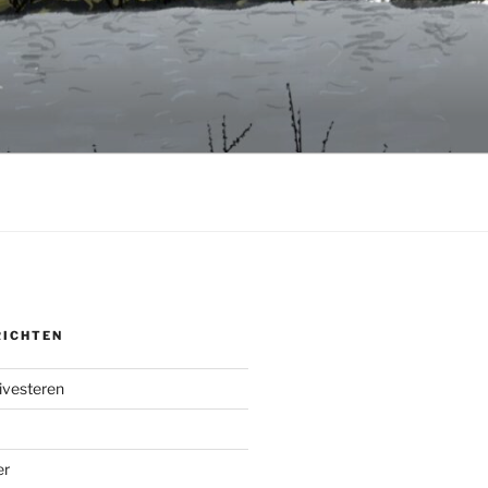
RICHTEN
ivesteren
er