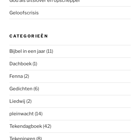
God als uitslover en opschepper
Geloofscrisis
CATEGORIEËN
Bijbel in een jaar
(11)
Dachboek
(1)
Fenna
(2)
Gedichten
(6)
Liedwij
(2)
pleinwacht
(14)
Tekendagboek
(42)
Tekeningen
(8)