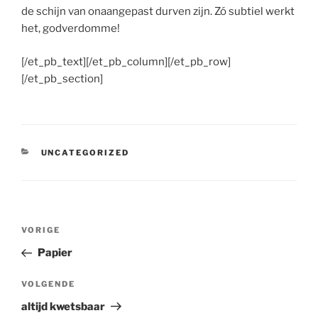
de schijn van onaangepast durven zijn. Zó subtiel werkt
het, godverdomme!
[/et_pb_text][/et_pb_column][/et_pb_row]
[/et_pb_section]
CATEGORIEËN
UNCATEGORIZED
Bericht
Vorig
VORIGE
navigatie
bericht
Papier
Volgend
VOLGENDE
bericht
altijd kwetsbaar