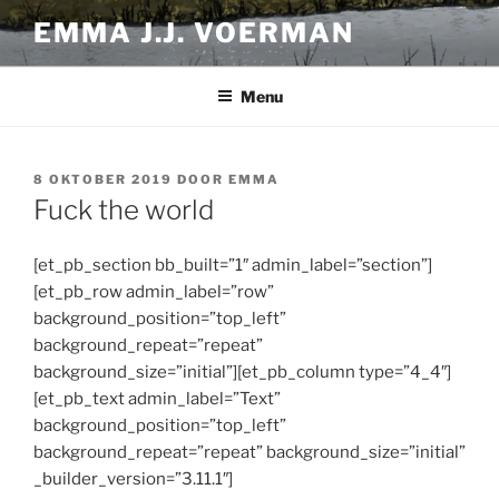
Ga
EMMA J.J. VOERMAN
naar
de
inhoud
Menu
GEPLAATST
8 OKTOBER 2019
DOOR
EMMA
OP
Fuck the world
[et_pb_section bb_built=”1″ admin_label=”section”]
[et_pb_row admin_label=”row”
background_position=”top_left”
background_repeat=”repeat”
background_size=”initial”][et_pb_column type=”4_4″]
[et_pb_text admin_label=”Text”
background_position=”top_left”
background_repeat=”repeat” background_size=”initial”
_builder_version=”3.11.1″]