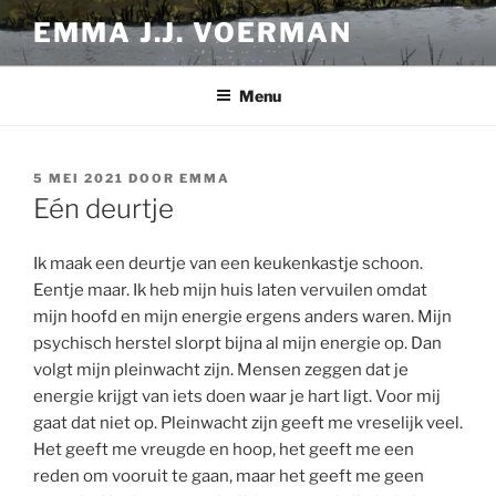
Ga
EMMA J.J. VOERMAN
naar
de
inhoud
Menu
GEPLAATST
5 MEI 2021
DOOR
EMMA
OP
Eén deurtje
Ik maak een deurtje van een keukenkastje schoon.
Eentje maar. Ik heb mijn huis laten vervuilen omdat
mijn hoofd en mijn energie ergens anders waren. Mijn
psychisch herstel slorpt bijna al mijn energie op. Dan
volgt mijn pleinwacht zijn. Mensen zeggen dat je
energie krijgt van iets doen waar je hart ligt. Voor mij
gaat dat niet op. Pleinwacht zijn geeft me vreselijk veel.
Het geeft me vreugde en hoop, het geeft me een
reden om vooruit te gaan, maar het geeft me geen