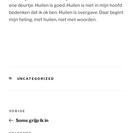
ene deurtje. Huilen is goed. Huilen is niet in mijn hoofd
bedenken dat ik ok ben. Huilen is overgave. Daar begint
mijn heling, met huilen, niet met woorden.
CATEGORIEËN
UNCATEGORIZED
Bericht
Vorig
VORIGE
navigatie
bericht
Soms grijp ik in