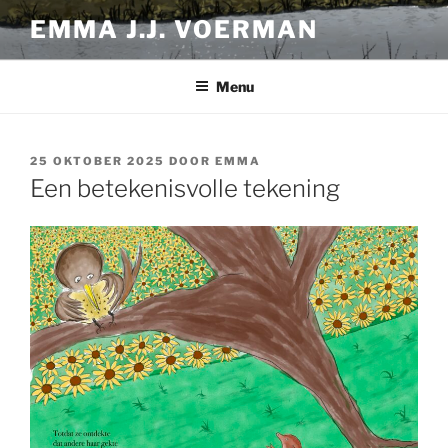
Ga
EMMA J.J. VOERMAN
naar
de
inhoud
Menu
GEPLAATST
25 OKTOBER 2025
DOOR
EMMA
OP
Een betekenisvolle tekening