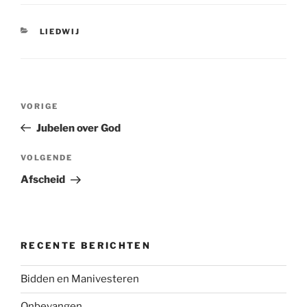
CATEGORIEËN
LIEDWIJ
Bericht
Vorig
VORIGE
navigatie
bericht
Jubelen over God
Volgend
VOLGENDE
bericht
Afscheid
RECENTE BERICHTEN
Bidden en Manivesteren
Onbevangen