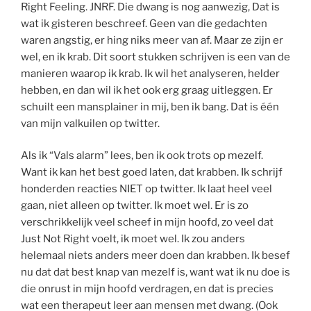
Right Feeling. JNRF. Die dwang is nog aanwezig, Dat is
wat ik gisteren beschreef. Geen van die gedachten
waren angstig, er hing niks meer van af. Maar ze zijn er
wel, en ik krab. Dit soort stukken schrijven is een van de
manieren waarop ik krab. Ik wil het analyseren, helder
hebben, en dan wil ik het ook erg graag uitleggen. Er
schuilt een mansplainer in mij, ben ik bang. Dat is één
van mijn valkuilen op twitter.
Als ik “Vals alarm” lees, ben ik ook trots op mezelf.
Want ik kan het best goed laten, dat krabben. Ik schrijf
honderden reacties NIET op twitter. Ik laat heel veel
gaan, niet alleen op twitter. Ik moet wel. Er is zo
verschrikkelijk veel scheef in mijn hoofd, zo veel dat
Just Not Right voelt, ik moet wel. Ik zou anders
helemaal niets anders meer doen dan krabben. Ik besef
nu dat dat best knap van mezelf is, want wat ik nu doe is
die onrust in mijn hoofd verdragen, en dat is precies
wat een therapeut leer aan mensen met dwang. (Ook