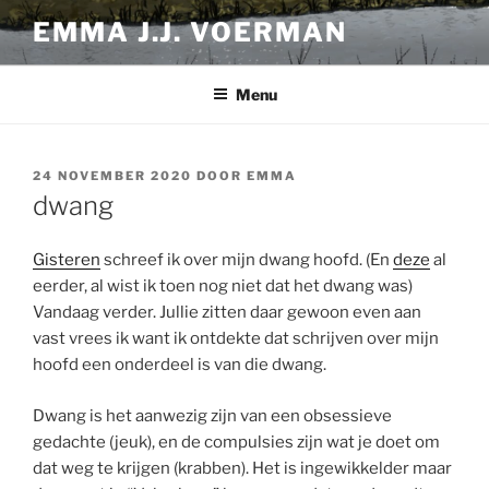
Ga
EMMA J.J. VOERMAN
naar
de
inhoud
Menu
GEPLAATST
24 NOVEMBER 2020
DOOR
EMMA
OP
dwang
Gisteren
schreef ik over mijn dwang hoofd. (En
deze
al
eerder, al wist ik toen nog niet dat het dwang was)
Vandaag verder. Jullie zitten daar gewoon even aan
vast vrees ik want ik ontdekte dat schrijven over mijn
hoofd een onderdeel is van die dwang.
Dwang is het aanwezig zijn van een obsessieve
gedachte (jeuk), en de compulsies zijn wat je doet om
dat weg te krijgen (krabben). Het is ingewikkelder maar