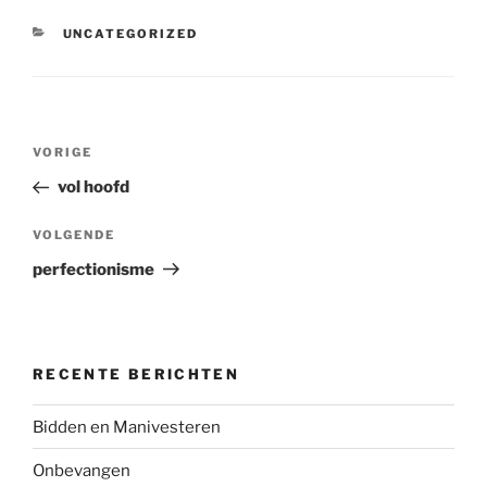
CATEGORIEËN
UNCATEGORIZED
Bericht
Vorig
VORIGE
navigatie
bericht
vol hoofd
Volgend
VOLGENDE
bericht
perfectionisme
RECENTE BERICHTEN
Bidden en Manivesteren
Onbevangen