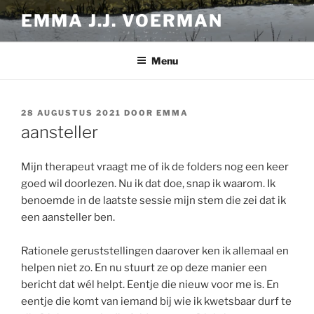
Ga
EMMA J.J. VOERMAN
naar
de
inhoud
Menu
GEPLAATST
28 AUGUSTUS 2021
DOOR
EMMA
OP
aansteller
Mijn therapeut vraagt me of ik de folders nog een keer
goed wil doorlezen. Nu ik dat doe, snap ik waarom. Ik
benoemde in de laatste sessie mijn stem die zei dat ik
een aansteller ben.
Rationele geruststellingen daarover ken ik allemaal en
helpen niet zo. En nu stuurt ze op deze manier een
bericht dat wél helpt. Eentje die nieuw voor me is. En
eentje die komt van iemand bij wie ik kwetsbaar durf te