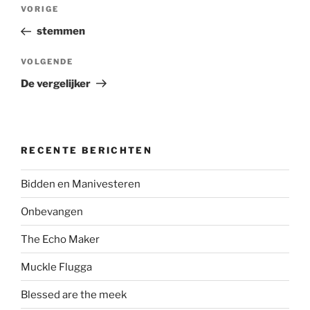
Bericht
Vorig
VORIGE
navigatie
bericht
stemmen
Volgend
VOLGENDE
bericht
De vergelijker
RECENTE BERICHTEN
Bidden en Manivesteren
Onbevangen
The Echo Maker
Muckle Flugga
Blessed are the meek