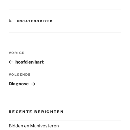
CATEGORIEËN
UNCATEGORIZED
Bericht
Vorig
VORIGE
navigatie
bericht
hoofd en hart
Volgend
VOLGENDE
bericht
Diagnose
RECENTE BERICHTEN
Bidden en Manivesteren