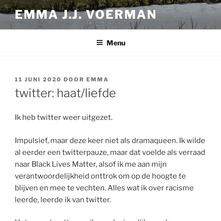
Ga
EMMA J.J. VOERMAN
naar
de
inhoud
Menu
GEPLAATST
11 JUNI 2020
DOOR
EMMA
OP
twitter: haat/liefde
Ik heb twitter weer uitgezet.
Impulsief, maar deze keer niet als dramaqueen. Ik wilde
al eerder een twitterpauze, maar dat voelde als verraad
naar Black Lives Matter, alsof ik me aan mijn
verantwoordelijkheid onttrok om op de hoogte te
blijven en mee te vechten. Alles wat ik over racisme
leerde, leerde ik van twitter.