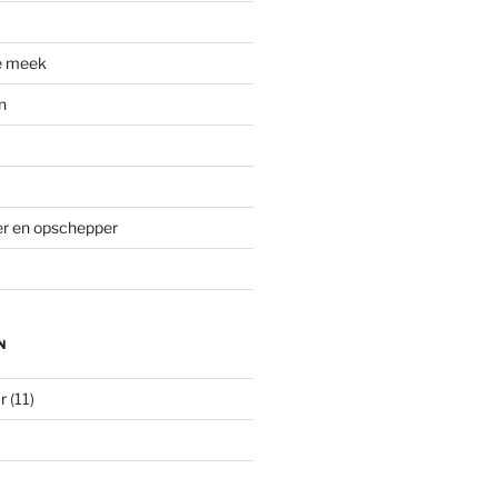
e meek
n
ver en opschepper
N
r
(11)