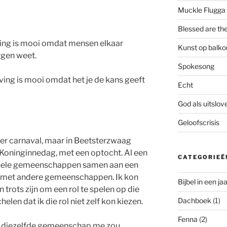
Muckle Flugga
Blessed are th
ving is mooi omdat mensen elkaar
Kunst op balko
rgen weet.
Spokesong
ving is mooi omdat het je de kans geeft
Echt
God als uitslo
Geloofscrisis
nder carnaval, maar in Beetsterzwaag
 Koninginnedag, met een optocht. Al een
CATEGORIEË
n hele gemeenschappen samen aan een
jd met andere gemeenschappen. Ik kon
Bijbel in een jaa
 trots zijn om een rol te spelen op die
Dachboek
(1)
helen dat ik die rol niet zelf kon kiezen.
Fenna
(2)
at diezelfde gemeenschap me zou