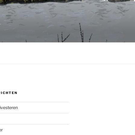
RICHTEN
ivesteren
er