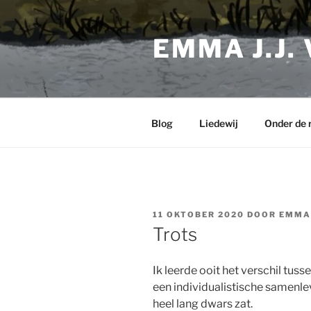
Ga
naar
EMMA J.J.
de
inhoud
Blog
Liedewij
Onder de 
GEPLAATST
11 OKTOBER 2020
DOOR
EMMA
OP
Trots
Ik leerde ooit het verschil tus
een individualistische samenlev
heel lang dwars zat.