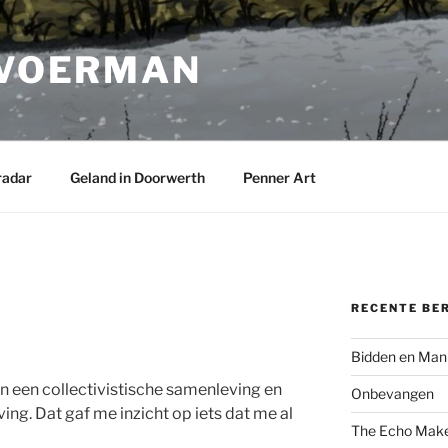
 VOERMAN
radar
Geland in Doorwerth
Penner Art
RECENTE BE
Bidden en Man
sen een collectivistische samenleving en
Onbevangen
ing. Dat gaf me inzicht op iets dat me al
The Echo Mak