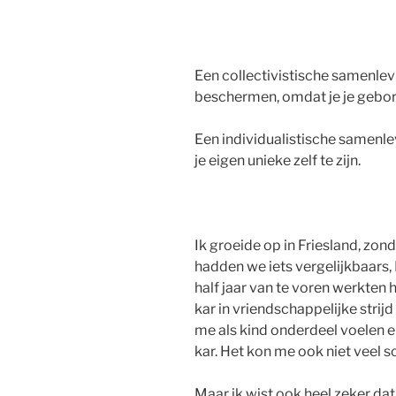
Een collectivistische samenle
beschermen, omdat je je gebo
Een individualistische samenle
je eigen unieke zelf te zijn.
Ik groeide op in Friesland, zo
hadden we iets vergelijkbaars,
half jaar van te voren werkte
kar in vriendschappelijke stri
me als kind onderdeel voelen en
kar. Het kon me ook niet veel sc
Maar ik wist ook heel zeker d