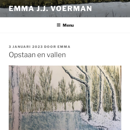
Ga
EMMA J.J. VOERMAN
naar
de
inhoud
Menu
GEPLAATST
3 JANUARI 2023
DOOR
EMMA
OP
Opstaan en vallen