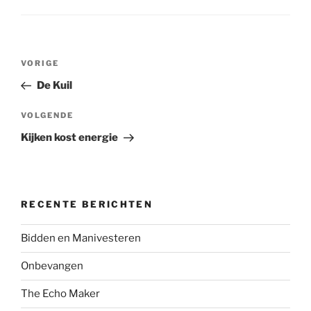
Bericht
Vorig
VORIGE
navigatie
bericht
De Kuil
Volgend
VOLGENDE
bericht
Kijken kost energie
RECENTE BERICHTEN
Bidden en Manivesteren
Onbevangen
The Echo Maker