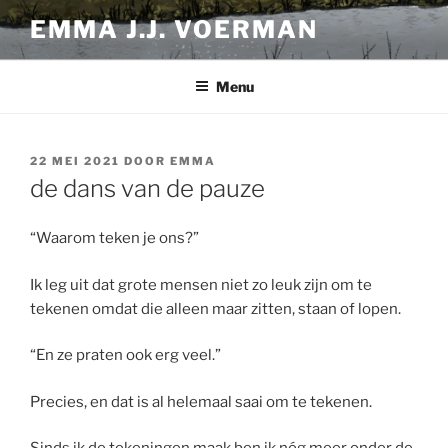
Ga
EMMA J.J. VOERMAN
naar
de
inhoud
Menu
GEPLAATST
22 MEI 2021
DOOR
EMMA
OP
de dans van de pauze
“Waarom teken je ons?”
Ik leg uit dat grote mensen niet zo leuk zijn om te
tekenen omdat die alleen maar zitten, staan of lopen.
“En ze praten ook erg veel.”
Precies, en dat is al helemaal saai om te tekenen.