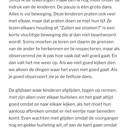
Sinds ik de tekeningen maak ben ik nóg meer onder de
indruk van de kinderen. De pauze is één grote dans.
Alles is vol beweging. Deze kinderen praten ook veel
met elkaar, maar dat praten doen ze met hun lijf. Ze
lezen elkaars houding af. “Zullen we stoeien?” is een
korte vluchtige beweging die al dan niet beantwoord
wordt. Soms moeten ze leren om daarin de grenzen
van de ander te herkennen en te respecteren, maar als
observerend zie ik pas hoe vaak dat wél goed gaat. En
dan valt het me weer op. Als we niet goed kijken zien
we alleen de dingen waar het even niet goed gaat. Als
je goed observeert zie je de feilloze dans.
De glijbaan waar kinderen afglijden, tegen op rennen,
met zijn allen over elkaar buitelen, en het gaat altijd
goed omdat ze naar elkaar kijken, als het moet hun
aanloop afbreken omdat er net eentje naar beneden
komt. Even wachten met glijden omdat de voorganger
nog en gekke buiteling wil, of aan de kant gaan omdat