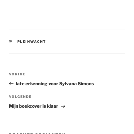
CATEGORIEËN
PLEINWACHT
Bericht
Vorig
VORIGE
navigatie
bericht
late erkenning voor Sylvana Simons
Volgend
VOLGENDE
bericht
Mijn boekcover is klaar