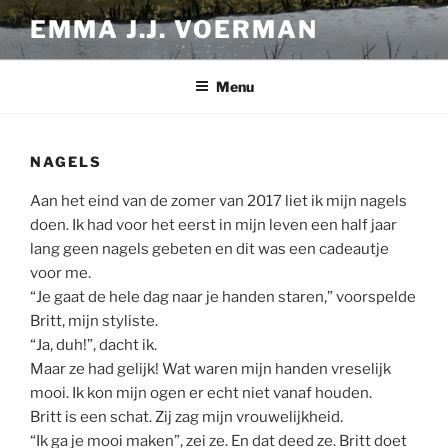
Ga
EMMA J.J. VOERMAN
naar
de
inhoud
Menu
NAGELS
Aan het eind van de zomer van 2017 liet ik mijn nagels
doen. Ik had voor het eerst in mijn leven een half jaar
lang geen nagels gebeten en dit was een cadeautje
voor me.
“Je gaat de hele dag naar je handen staren,” voorspelde
Britt, mijn styliste.
“Ja, duh!”, dacht ik.
Maar ze had gelijk! Wat waren mijn handen vreselijk
mooi. Ik kon mijn ogen er echt niet vanaf houden.
Britt is een schat. Zij zag mijn vrouwelijkheid.
“Ik ga je mooi maken”, zei ze. En dat deed ze. Britt doet