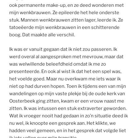
ook permanente make-up, en ze deed wonderen met
mijn wenkbrauwen. Ze epileerde het hele onderste
stuk. Mannen wenkbrauwen zitten lager, leerde ik. Ze
tatoeëerde mijn wenkbrauwen in een schitterende
boog. Dat maakte alle verschil.
Ik was er vanuit gegaan dat ik niet zou passeren. Ik
werd overal al aangesproken met mevrouw, maar dat
was welwillende beleefdheid omdat ik me zo
presenteerde. En ook al wist ik dat het een spel was,
het voelde goed. Maar nu overkwam me iets waar ik
niet op had durven hopen. Toen ik tijdens een van mijn
wandelingen op mijn vaste plekje bij de oude kerk van
Oosterbeek ging zitten, kwam er een vrouw naast me
zitten. Ik was intussen een stuk extraverter geworden.
Wat ik vroeger nooit had gedaan in zo’n situatie deed ik
nu wel, ik knoopte een gesprek aan. Het klikte, we
hadden veel gemeen, en in het gesprek dat volgde liet
ik iets vallen over mijn transitie.