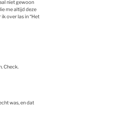
aal niet gewoon
die me altijd deze
ik over las in “Het
n. Check.
echt was, en dat