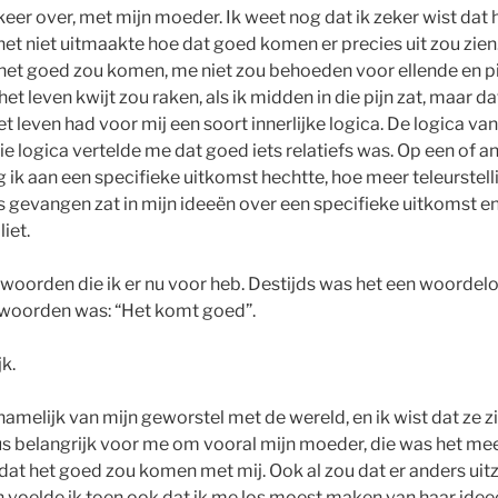
 keer over, met mijn moeder. Ik weet nog dat ik zeker wist da
 het niet uitmaakte hoe dat goed komen er precies uit zou zien
 het goed zou komen, me niet zou behoeden voor ellende en pijn
het leven kwijt zou raken, als ik midden in die pijn zat, maar da
 leven had voor mij een soort innerlijke logica. De logica van 
e logica vertelde me dat goed iets relatiefs was. Op een of a
ik aan een specifieke uitkomst hechtte, hoe meer teleurstelli
s gevangen zat in mijn ideeën over een specifieke uitkomst en
liet.
de woorden die ik er nu voor heb. Destijds was het een woordel
erwoorden was: “Het komt goed”.
jk.
namelijk van mijn geworstel met de wereld, en ik wist dat ze
us belangrijk voor me om vooral mijn moeder, die was het mees
 dat het goed zou komen met mij. Ook al zou dat er anders uitz
 voelde ik toen ook dat ik me los moest maken van haar idee