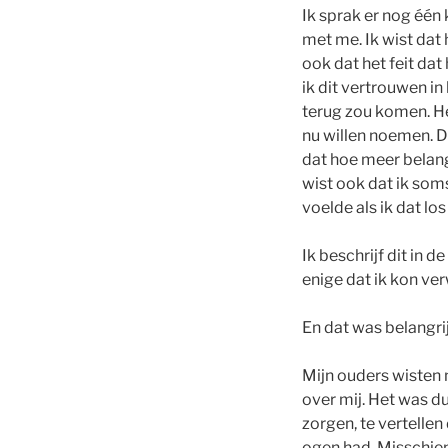
Ik sprak er nog één
met me. Ik wist dat
ook dat het feit dat
ik dit vertrouwen in 
terug zou komen. Het
nu willen noemen. Di
dat hoe meer belang 
wist ook dat ik som
voelde als ik dat los 
Ik beschrijf dit in 
enige dat ik kon v
En dat was belangri
Mijn ouders wisten 
over mij. Het was d
zorgen, te vertellen
ogen had. Misschien