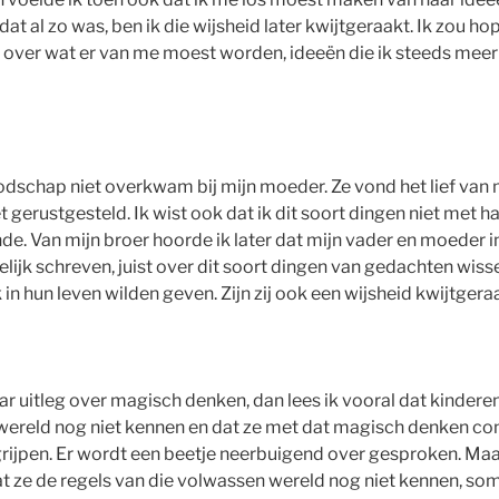
at al zo was, ben ik die wijsheid later kwijtgeraakt. Ik zou ho
n over wat er van me moest worden, ideeën die ik steeds meer 
dschap niet overkwam bij mijn moeder. Ze vond het lief van me
t gerustgesteld. Ik wist ook dat ik dit soort dingen niet met 
de. Van mijn broer hoorde ik later dat mijn vader en moeder in
elijk schreven, juist over dit soort dingen van gedachten wiss
in hun leven wilden geven. Zijn zij ook een wijsheid kwijtgera
ar uitleg over magisch denken, dan lees ik vooral dat kindere
reld nog niet kennen en dat ze met dat magisch denken cont
grijpen. Er wordt een beetje neerbuigend over gesproken. Maa
at ze de regels van die volwassen wereld nog niet kennen, so