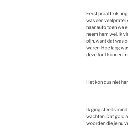
Eerst praatte ik no
was een veelprater
haar auto toen we e
neem hem wel, ik vin
pijn, want dat was 
waren. Hoe lang was
deze fout kunnen m
Het kon dus niet ha
Ik ging steeds mind
wachten. Dat gold a
woorden die je nu ve