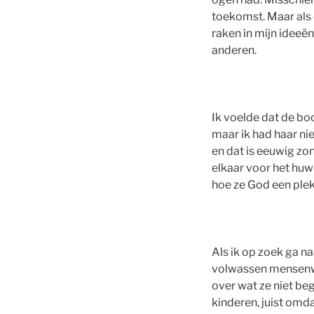
toekomst. Maar als d
raken in mijn ideeë
anderen.
Ik voelde dat de boo
maar ik had haar nie
en dat is eeuwig zon
elkaar voor het huw
hoe ze God een plek 
Als ik op zoek ga na
volwassen mensenwe
over wat ze niet be
kinderen, juist omd