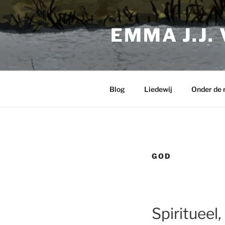
Ga
naar
EMMA J.J.
de
inhoud
Blog
Liedewij
Onder de 
GOD
Spiritueel,