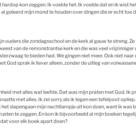
iet hardop kon zeggen. Ik voelde het. Ik voelde dat en ik wist h
 al geleerd mijn mond te houden over dingen die er echt toe 
n ouders die zondagsschool en de kerk al gauw te streng. Ze
eweest van de remonstrantse kerk en die was veel vrijzinniger
terzwaag te bieden had. We gingen niet meer. Ook niet naar
et God sprak ik liever alleen, zonder de uitleg van volwassen
heid met alles wat leefde. Dat was mijn praten met God. Ik pr
raatte met alles. Ik zei sorry als ik tegen een tafelpoot opli
j het slapengaan mijn nachtlampje uit kon doen, want ik was b
usten te zeggen. En kon ik bijvoorbeeld al mijn boeken tegeli
 dat voor elk boek apart doen?