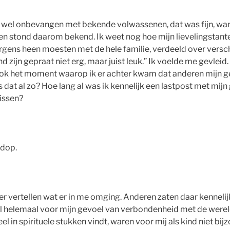
g wel onbevangen met bekende volwassenen, dat was fijn, wan
 en stond daarom bekend. Ik weet nog hoe mijn lievelingsta
rgens heen moesten met de hele familie, verdeeld over verschi
d zijn gepraat niet erg, maar juist leuk.” Ik voelde me gevlei
ook het moment waarop ik er achter kwam dat anderen mijn g
 dat al zo? Hoe lang al was ik kennelijk een lastpost met mijn
issen?
rdop.
er vertellen wat er in me omging. Anderen zaten daar kennelijk
l helemaal voor mijn gevoel van verbondenheid met de werel
el in spirituele stukken vindt, waren voor mij als kind niet bi