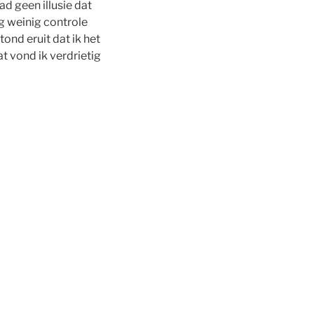
d geen illusie dat
rg weinig controle
ond eruit dat ik het
t vond ik verdrietig