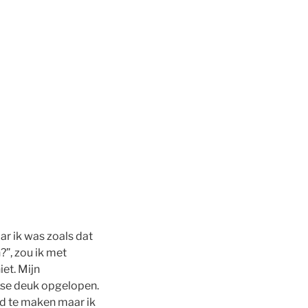
ar ik was zoals dat
”, zou ik met
et. Mijn
kse deuk opgelopen.
od te maken maar ik