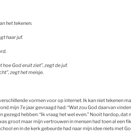
aan het tekenen.
gt haar juf.
ord.
oe God eruit ziet”, zegt de juf.
cht”, zegt het meisje.
verschillende vormen voor op internet. Ik kan niet tekenen ma
rond mijn 7e jaar gevraagd had: “Wat zou God daarvan vinden?
 gezegd hebben: “Ik vraag het wel even.” Nooit hardop, dat ni
was groot maar mijn vertrouwen in mensen had toen al een fi
hool en in de kerk gebeurde had naar mijn idee niets met G