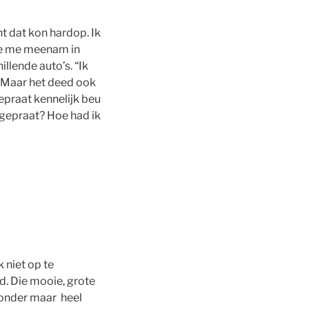
t dat kon hardop. Ik
nte me meenam in
llende auto’s. “Ik
d. Maar het deed ook
epraat kennelijk beu
 gepraat? Hoe had ik
 niet op te
d. Die mooie, grote
jzonder maar heel