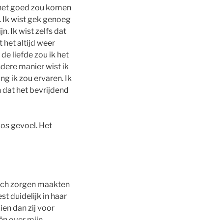
t het goed zou komen
. Ik wist gek genoeg
. Ik wist zelfs dat
t het altijd weer
de liefde zou ik het
ndere manier wist ik
ng ik zou ervaren. Ik
 dat het bevrijdend
oos gevoel. Het
 zich zorgen maakten
t duidelijk in haar
ien dan zij voor
ën over mijn