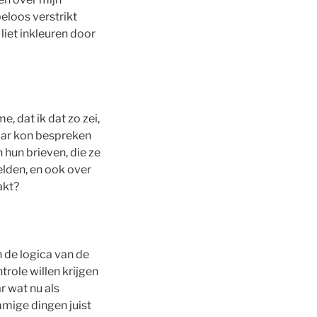
peloos verstrikt
liet inkleuren door
, dat ik dat zo zei,
haar kon bespreken
 hun brieven, die ze
elden, en ook over
akt?
n de logica van de
role willen krijgen
r wat nu als
mmige dingen juist