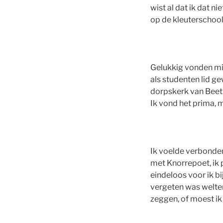
wist al dat ik dat n
op de kleuterschool
Gelukkig vonden mij
als studenten lid g
dorpskerk van Beets
Ik vond het prima, m
Ik voelde verbonden
met Knorrepoet, ik p
eindeloos voor ik bi
vergeten was welter
zeggen, of moest ik