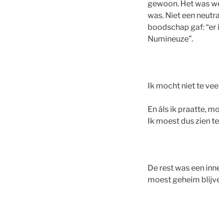
gewoon. Het was we
was. Niet een neutra
boodschap gaf: “er i
Numineuze”.
Ik mocht niet te vee
En áls ik praatte, m
Ik moest dus zien t
De rest was een inne
moest geheim blijv