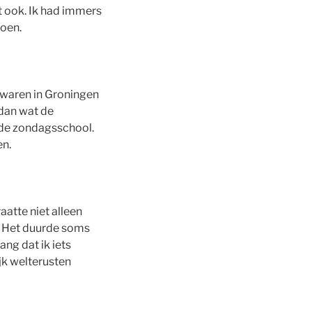
et ook. Ik had immers
doen.
 waren in Groningen
 dan wat de
 de zondagsschool.
en.
aatte niet alleen
ep. Het duurde soms
ang dat ik iets
jk welterusten