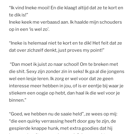
“Ik vind Ineke mooi! En die klaagt altijd dat ze te kort en
te dik is!”
Ineke keek me verbaasd aan.
Ik haalde mijn schouders
op in een ‘is wel zo’
.
“Ineke is helemaal niet te kort en te dik! Het feit dat ze
dat over zichzelf denkt, just proves my point!”
“Dan moet ik juist zo naar school! Om te breken met
die shit. Sexy zijn zonder zin in seks! Ik ga al die jongens
wel een lesje leren. Ik zorg er wel voor dat ze geen
interesse meer hebben in jou, of is er eentje bij waar je
stiekem een oogje op hebt, dan haal ik die wel voor je
binnen.”
“Goed, we hebben nu de saaie held”, ze wees op mij:
“die een quirky verrassing heeft door gay te zijn, de
gespierde knappe hunk, met extra goodies dat hij