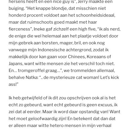
hersens heeft en een nice guy is”, Jerry maakte een
buiging. “Het knappe blondje, dat misschien niet
honderd procent voldoet aan het schoonheidsideaal,
maar dat ruimschoots goed maakt met haar
fierceness”,
Ineke gaf zichzelf een high five, “ik als nerd,
de enige die wel helemaal aan het plaatje voldoet door
mijn gebrek aan borsten, mager, bril, en ook nog
vanwege mijn Indonesische achtergrond, zodat ik
makkelijk door kan gaan voor Chinees, Koreaans of
Japans, want witte mensen zie het verschil toch niet.
En… tromgeroffel graag…”, we trommelden allemaal,
behalve Natka: “.. de mysterieuze cat woman! Let’s kick
ass!”
Ik heb getwijfeld of ik dit zou opschrijven ook al is het
echt zo gebeurd, want echt gebeurd is geen excuus, ik
zei dat al eerder. Maar ik word daar opstandig van! Want
het moet geloofwaardig zijn! En betekent dat dan dat
er alleen maar witte hetero mensen in mijn verhaal