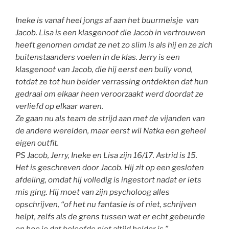
Ineke is vanaf heel jongs af aan het buurmeisje van
Jacob. Lisa is een klasgenoot die Jacob in vertrouwen
heeft genomen omdat ze net zo slim is als hij en ze zich
buitenstaanders voelen in de klas. Jerry is een
klasgenoot van Jacob, die hij eerst een bully vond,
totdat ze tot hun beider verrassing ontdekten dat hun
gedraai om elkaar heen veroorzaakt werd doordat ze
verliefd op elkaar waren.
Ze gaan nu als team de strijd aan met de vijanden van
de andere werelden, maar eerst wil Natka een geheel
eigen outfit.
PS Jacob, Jerry, Ineke en Lisa zijn 16/17. Astrid is 15.
Het is geschreven door Jacob. Hij zit op een gesloten
afdeling, omdat hij volledig is ingestort nadat er iets
mis ging. Hij moet van zijn psycholoog alles
opschrijven, “of het nu fantasie is of niet, schrijven
helpt, zelfs als de grens tussen wat er echt gebeurde
en hoe je dat beleefde niet altijd helder is.”