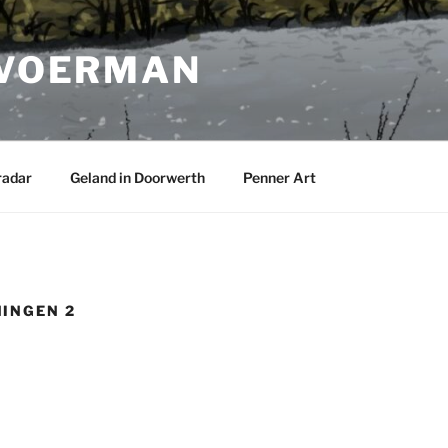
 VOERMAN
radar
Geland in Doorwerth
Penner Art
INGEN 2