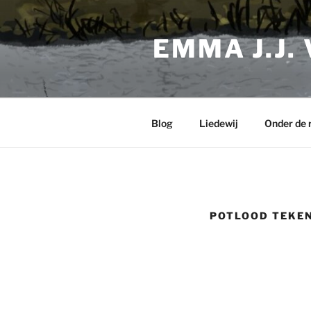
Ga
naar
EMMA J.J.
de
inhoud
Blog
Liedewij
Onder de 
POTLOOD TEKEN