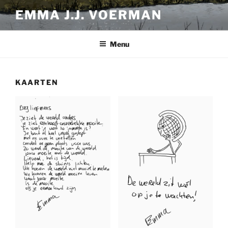
Ga
EMMA J.J. VOERMAN
naar
de
inhoud
Menu
KAARTEN